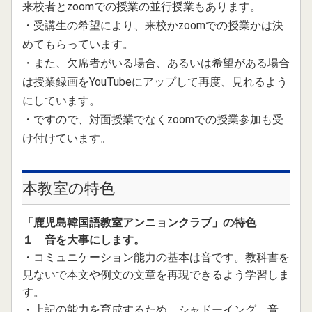
来校者とzoomでの授業の並行授業もあります。
８月開講入門クラスの募集を開始しました。
・受講生の希望により、来校かzoomでの授業かは決
2023.05.18
めてもらっています。
山口綾音さんからの韓国通信（第２回）が届きました。
・また、欠席者がいる場合、あるいは希望がある場合
は授業録画をYouTubeにアップして再度、見れるよう
2023.05.12
にしています。
2023年、７月開講入門クラスの募集を開始しました。
・ですので、対面授業でなくzoomでの授業参加も受
2023.05.05
け付けています。
山口綾音さんからの韓国通信（第１回）が届きました。
2023.01.20
本教室の特色
２０２３年３月・４月開講入門クラスの募集を開始しました
「鹿児島韓国語教室アンニョンクラブ」の特色
2023.01.18
KTS放送でアンニョンクラブが紹介されました。
１ 音を大事にします。
・コミュニケーション能力の基本は音です。教科書を
2022.11.30
見ないで
本文や例文の文章を再現できるよう学習しま
2023年、1月開講入門クラスの募集を開始しました。
す。
・上記の能力を育成するため、シャドーイング、音