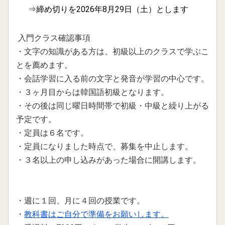
⇒締め切りを2026年8月29日（土）とします
2025.09.11
2025年、11月土曜日韓国語入門・上級クラスの募集を開始し
入門クラス確認事項
ました
・文字の知識がある方は、初級以上のクラスで学ぶこ
2025.08.05
とを薦めます。
2025年、９月土曜日開講韓国語入門クラスの募集を開始しま
・会話学習に入る前の文字と発音が学習の中心です。
した。
・３ヶ月目からは韓国語初級となります。
・その後は同じ曜日時間帯で初級・中級と繰り上がる
2025.07.20
2025年、９月開講中国語クラスの募集を開始しました。
予定です。
・定員は６名です。
2025.07.20
・定員になりました時点で、募集を中止します。
2025年、９月開講韓国語入門クラスの募集を開始しました。
・３名以上の申し込みがあった場合に開講します。
・
授業欠席の場合は授業録画をＹＯＵＴＵＢＥで見れ
2025.05.31
2025年、7月開講クラスの募集を開始しました。
ま
・週に１回、月に４回の授業です。
2025.04.04
・
教科書はご自分で準備をお願いします。
2025年、5月開講クラスの募集を開始しました。