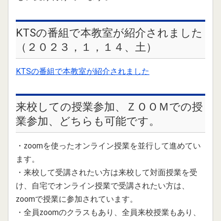
2024.03.31
KTSの番組で本教室が紹介されました
2024年、5月開講入門クラスの募集を開始しました。
（２０２３，１，１４、土）
2024.01.08
2024年、2月開講入門クラスの募集を開始しました。
KTSの番組で本教室が紹介されました
2023.10.29
2023年、12月開講入門クラスの募集を開始しました。
来校しての授業参加、ＺＯＯＭでの授
業参加、どちらも可能です。
2023.10.07
2023年、11月開講入門クラスの募集を開始しました。
・zoomを使ったオンライン授業を並行して進めてい
2023.09.01
ます。
2023年、10月開講入門クラスの募集を開始しました。
・来校して受講されたい方は来校して対面授業を受
2023.07.06
け、自宅でオンライン授業で受講されたい方は、
８月開講、中級クラスの募集を開始しました。
zoomで授業に参加されています。
・全員zoomのクラスもあり、全員来校授業もあり、
2023.07.04