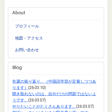
2021.04.12
About
6月1日（火曜日）開講の入門クラスの募集を始めました。
2021.04.09
プロフィール
5月8日（土曜日）開講の入門クラス募集を始めました。
地図・アクセス
2021.04.03
嶋七海（延世大学に正規留学中）から留学記が届きました。
お問い合わせ
2021.04.01
Ａ三から2回目の頼りが届きました。
Blog
2021.03.17
Ａさんからの短期留学（3ヶ月予定）の報告を掲載しまし
先週の振り返り。（中国語学習が定着しつつあ
た。
ります）
(26.03.10)
聞き取れないのは、自分だけの問題ではないよ
2021.01.22
うです。
(26.03.07)
４月開講（入門クラス）の募集を追加しました。
やりたいことがたくさんあります。
(26.03.07)