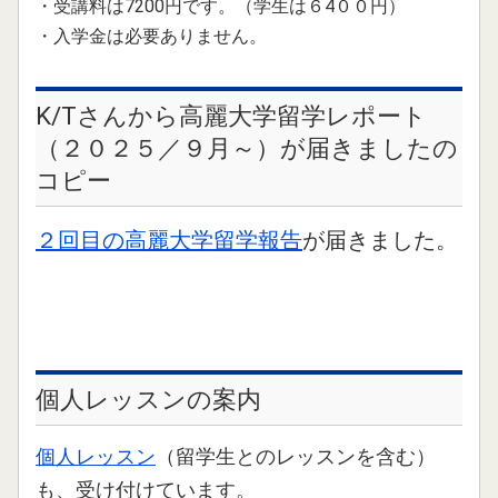
・受講料は7200円です。
（学生は６4００円）
2025.02.27
・入学金は必要ありません。
2025年、4月開講クラスの募集を開始しました。
2025.01.02
K/Tさんから高麗大学留学レポート
2025年、２月開講クラスの募集を開始しました。
（２０２５／９月～）が届きましたの
コピー
2024.11.14
2025年、１月開講クラスの募集を開始しました。
２回目の高麗大学留学報告
が届きました。
2024.09.28
2024年、１１月開講クラスの募集を開始しました。
2024.08.06
2024年、９月開講クラスの募集を開始しました。
個人レッスンの案内
2024.06.11
2024年、７月開講クラスの募集を開始しました。
個人レッスン
（留学生とのレッスンを含む）
2024.05.04
も、受け付けています。
2024年、６月開講入門クラスの募集を開始しました。