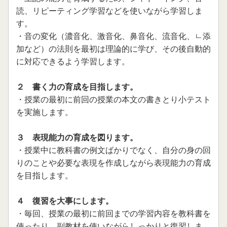
2022.09.30
読、リピー
ティング学習などを使いながら学習しま
11開講入門クラスの募集を開始しました。
す。
・音の変化（濃音化、激音化、鼻音化、流音化、
ㄴ
添
2022.08.01
９月開講入門クラスの募集を開始しました。
加など）の
法則を最初は理論的に学び、その後自動的
に対応できるよう学習します。
2022.07.01
８月開講入門クラスの募集を開始しました。
２ 書く力の育成を目指します。
・授業の最初に前回の授業の本文の書きとり小テスト
2022.06.06
を実施
します。
7月開講入門クラスの募集を開始しました。
2022.05.07
３ 表現能力の育成を図ります。
６月開講入門クラスの募集を開始しました。
・授業中に教科書の例文ばかりでなく、自分の身の回
りのこと
や必要な表現を作成しながら表現能力の育成
2022.04.02
を目指します。
５月開講入門クラスの募集を開始しました。
４ 復習を大事にします。
2022.02.27
・毎回、授業の最初に前回までの学習内容を教科書を
４月開講の入門クラスの募集を開始しました。
使ったり、
副教材を使いながらしっかりと復習しま