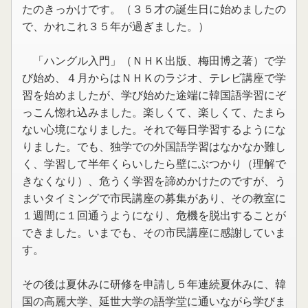
たのきっかけです。（３５才の誕生日に始めましたの
で、かれこれ３５年が過ぎました。）
「ハングル入門」（ＮＨＫ出版、梅田博之著）で学
び始め、４月からはＮＨＫのラジオ、テレビ講座で学
習を始めましたが、学び始めた途端に韓国語学習にぞ
っこん惚れ込みました。楽しくて、楽しくて、たまら
ない心境になりました。それで毎日学習するようにな
りました。でも、独学での外国語学習はなかなか難し
く、学習して半年くらいしたら壁にぶつかり（理解で
きなくなり）、危うく学習を諦めかけたのですが、う
まいタイミングで市民講座の募集があり、その教室に
１週間に１回通うようになり、危機を脱出することが
できました。いまでも、その市民講座に感謝していま
す。
その後は夏休みに研修を申請し５年連続夏休みに、韓
国の高麗大学、延世大学の語学堂に通いながら学びま