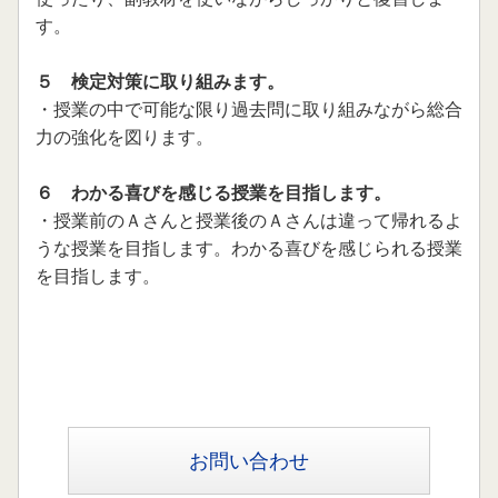
2022.01.09
す。
３月開講の入門クラスの募集を開始しました。
５ 検定対策に取り組みます。
2021.12.03
・授業の中で可能な限り過去問に取り組みながら総合
1月開講の入門クラスの募集を開始しました。
力の強化
を図ります。
2021.10.31
１２月開講の入門クラスの募集を始めました。
６ わかる喜びを感じる授業を目指します。
・授業前のＡさんと授業後のＡさんは違って帰れるよ
2021.10.07
うな授業
を目指します。わかる喜びを感じられる授業
１１月開講の入門クラスの募集を開始しました。
を目指します。
2021.09.11
１０月開講の入門クラスの募集を始めました。
2021.07.18
８月開講の入門クラスの募集を開始しました。
お問い合わせ
2021.06.02
7月開講の入門クラスの募集を開始しました。